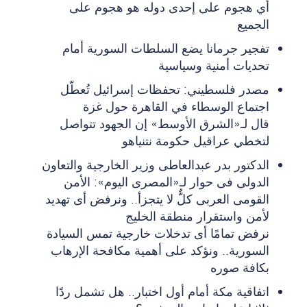
أي هجوم على إحدى دوله هو هجوم على
الجميع
تفجير جرمانا يضع السلطات السورية أمام
تحديات أمنية وسياسية
مصدر فلسطيني: تحفظات إسرائيل تُعطّل
اجتماع الوسطاء في القاهرة حول غزة
قال لـ«الشرق الأوسط» إن الجهود تتواصل
لتخطي عراقيل حكومة نتنياهو
الدكتور بدر عبدالعاطى وزير الخارجية والتعاون
الدولى فى حوار لـ«المصرى اليوم»: الأمن
القومى العربى كلٌّ لا يتجزأ.. ونرفض أى تهديد
لأمن واستقرار منطقة الخليج
نرفض تمامًا أى تدخلات خارجية تمس السيادة
السورية.. ونؤكد على أهمية مكافحة الإرهاب
بكافة صوره
اتفاقية مكة أمام أول اختبار.. هل تشمل ردًا