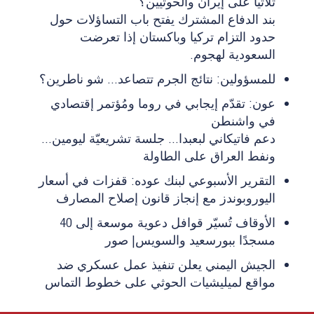
ثلاثيا على إيران والحوثيين؟
بند الدفاع المشترك يفتح باب التساؤلات حول
حدود التزام تركيا وباكستان إذا تعرضت
السعودية لهجوم.
للمسؤولين: نتائج الجرم تتصاعد... شو ناطرين؟
عون: تقدّم إيجابي في روما ومُؤتمر إقتصادي
في واشنطن
دعم فاتيكاني لبعبدا... جلسة تشريعيّة ليومين...
ونفط العراق على الطاولة
التقرير الأسبوعي لبنك عوده: قفزات في أسعار
اليوروبوندز مع إنجاز قانون إصلاح المصارف
الأوقاف تُسيّر قوافل دعوية موسعة إلى 40
مسجدًا ببورسعيد والسويس| صور
الجيش اليمني يعلن تنفيذ عمل عسكري ضد
مواقع لميليشيات الحوثي على خطوط التماس