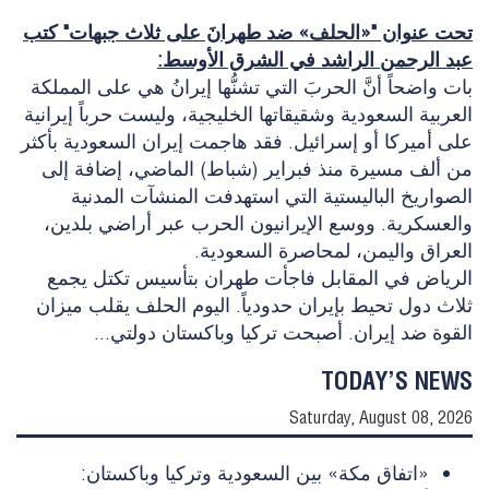
تحت عنوان "«الحلف» ضد طهرانَ على ثلاث جبهات" كتب
عبد الرحمن الراشد في الشرق الأوسط:
بات واضحاً أنَّ الحربَ التي تشنُّها إيرانُ هي على المملكة
العربية السعودية وشقيقاتها الخليجية، وليست حرباً إيرانية
على أميركا أو إسرائيل. فقد هاجمت إيران السعودية بأكثر
من ألف مسيرة منذ فبراير (شباط) الماضي، إضافة إلى
الصواريخ الباليستية التي استهدفت المنشآت المدنية
والعسكرية. ووسع الإيرانيون الحرب عبر أراضي بلدين،
العراق واليمن، لمحاصرة السعودية.
الرياض في المقابل فاجأت طهران بتأسيس تكتل يجمع
ثلاث دول تحيط بإيران حدودياً. اليوم الحلف يقلب ميزان
القوة ضد إيران. أصبحت تركيا وباكستان دولتي...
TODAY’S NEWS
Saturday, August 08, 2026
«اتفاق مكة» بين السعودية وتركيا وباكستان: